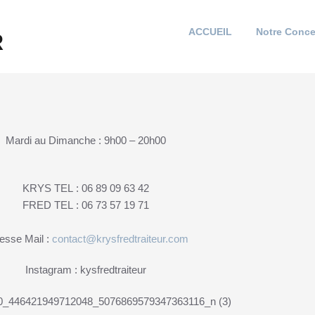
DTRAITEUR
ionnelle installée dans un camion de 21m3 qui se déplace parto
ACCUEIL
Notre Conce
Mardi au Dimanche : 9h00 – 20h00
KRYS TEL : 06 89 09 63 42
FRED TEL : 06 73 57 19 71
esse Mail :
contact@krysfredtraiteur.com
Instagram : kysfredtraiteur